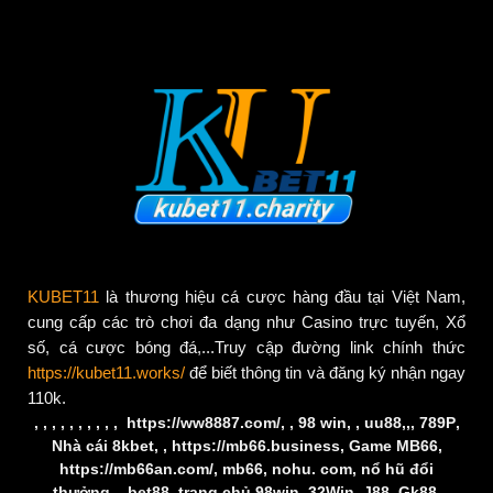
KUBET11
là thương hiệu cá cược hàng đầu tại Việt Nam,
cung cấp các trò chơi đa dạng như Casino trực tuyến, Xổ
số, cá cược bóng đá,...Truy cập đường link chính thức
https://kubet11.works/
để biết thông tin và đăng ký nhận ngay
110k.
, , , , , , , , , , https://ww8887.com/,
, 98 win, ,
uu88
,,,
789P
,
Nhà cái 8kbet
, ,
https://mb66.business
,
Game MB66
,
https://mb66an.com/
, mb66, nohu. com, nổ hũ đổi
thưởng, , bet88, trang chủ 98win, 32Win, J88,
Gk88
,