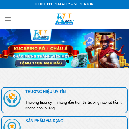
Chuyển
KUBET11.CHARITY - SEOLATOP
đến
nội
dung
THƯƠNG HIỆU UY TÍN
Thương hiệu uy tín hàng đầu trên thị trường nạp rút tiền tỉ
không còn lo lắng.
SẢN PHẨM ĐA DẠNG