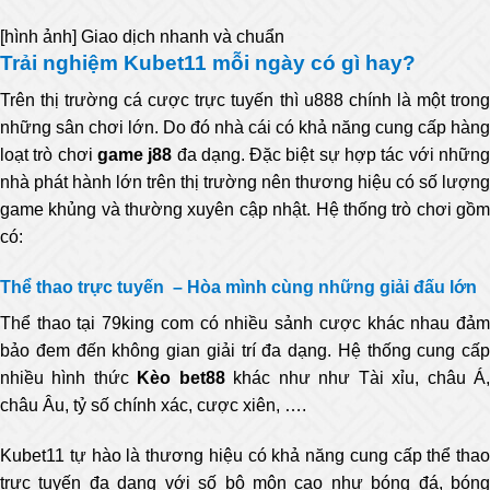
[hình ảnh] Giao dịch nhanh và chuẩn
Trải nghiệm Kubet11 mỗi ngày có gì hay?
Trên thị trường cá cược trực tuyến thì
u888
chính là một tron
những sân chơi lớn. Do đó nhà cái có khả năng cung cấp hàng
loạt trò chơi
game j88
đa dạng. Đặc biệt sự hợp tác với nhữn
nhà phát hành lớn trên thị trường nên thương hiệu có số lượng
game khủng và thường xuyên cập nhật. Hệ thống trò chơi gồm
có:
Thể thao trực tuyến – Hòa mình cùng những giải đấu lớn
Thể thao tại
79king com
có nhiều sảnh cược khác nhau đả
bảo đem đến không gian giải trí đa dạng. Hệ thống cung cấp
nhiều hình thức
Kèo bet88
khác như như Tài xỉu, châu Á
châu Âu, tỷ số chính xác, cược xiên, ….
Kubet11 tự hào là thương hiệu có khả năng cung cấp thể thao
trực tuyến đa dạng với số bộ môn cao như bóng đá, bóng