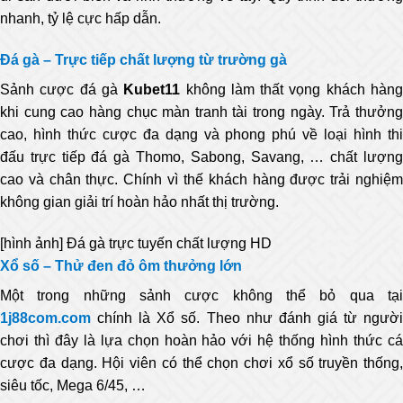
nhanh, tỷ lệ cực hấp dẫn.
Đá gà – Trực tiếp chất lượng từ trường gà
Sảnh cược đá gà
Kubet11
không làm thất vọng khách hàn
khi cung cao hàng chục màn tranh tài trong ngày. Trả thưởng
cao, hình thức cược đa dạng và phong phú về loại hình thi
đấu trực tiếp đá gà Thomo, Sabong, Savang, … chất lượng
cao và chân thực. Chính vì thế khách hàng được trải nghiệm
không gian giải trí hoàn hảo nhất thị trường.
[hình ảnh] Đá gà trực tuyến chất lượng HD
Xổ số – Thử đen đỏ ôm thưởng lớn
Một trong những sảnh cược không thể bỏ qua tại
1j88com.com
chính là Xổ số. Theo như đánh giá từ người
chơi thì đây là lựa chọn hoàn hảo với hệ thống hình thức cá
cược đa dạng. Hội viên có thể chọn chơi xổ số truyền thống,
siêu tốc, Mega 6/45, …