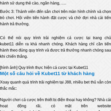
hành sử dụng thẻ cào, ngân hàng, ….
Bước 3: Thành viên đến sân chơi trên màn hình chính và chọn
trò chơi. Hội viên tiến hành đặt cược và chờ đợi nhà cái tiến
hành trả thưởng.
Có thể nói quy trình trải nghiệm cá cược tại trang chủ
kubet11
diễn ra khá nhanh chóng. Khách hàng chỉ cần tiế
hành theo đúng quy trình và được trả thưởng nhanh chóng sau
khi chiến thắng.
[hình ảnh] Quy trình thực hiện cá cược tại Kubet11
Một số câu hỏi về Kubet11 từ khách hàng
Xoay quanh quá trình trải nghiệm tại J88, nhiều bet thủ vẫn còn
thắc mắc:
Người chơi cá cược trên thiết bị điện thoại hay không? Nhà cái
hoạt động rãi, có mặt trên website