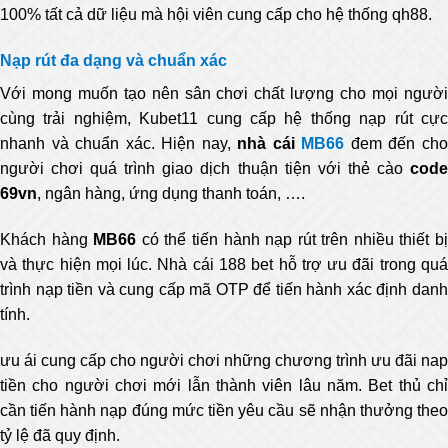
100% tất cả dữ liệu mà hội viên cung cấp cho hệ thống
qh88
.
Nạp rút đa dạng và chuẩn xác
Với mong muốn tạo nên sân chơi chất lượng cho mọi người
cùng trải nghiệm, Kubet11 cung cấp hệ thống nạp rút cực
nhanh và chuẩn xác. Hiện nay,
nhà cái
MB66
đem đến ch
người chơi quá trình giao dịch thuận tiện với thẻ cào
code
69vn
, ngân hàng, ứng dụng thanh toán, ….
Khách hàng
MB66
có thể tiến hành nạp rút trên nhiều thiết b
và thực hiện mọi lúc. Nhà cái
188 bet
hỗ trợ ưu đãi trong qu
trình nạp tiền và cung cấp mã OTP để tiến hành xác định danh
tính.
ưu ái cung cấp cho người chơi những chương trình ưu đãi nap
tiền cho người chơi mới lẫn thành viên lâu năm. Bet thủ chỉ
cần tiến hành nạp đúng mức tiền yêu cầu sẽ nhận thưởng theo
tỷ lệ đã quy định.