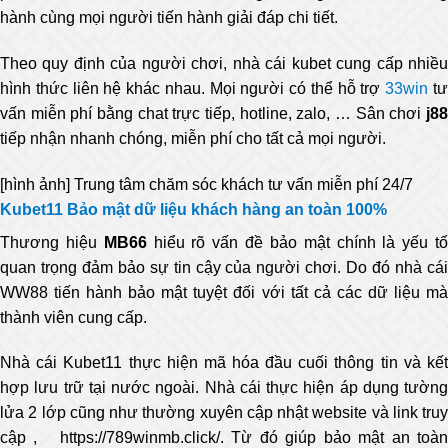
hành cùng mọi người tiến hành giải đáp chi tiết.
Theo quy định của người chơi,
nhà cái kubet
cung cấp nhiề
hình thức liên hệ khác nhau. Mọi người có thể hỗ trợ
33win
t
vấn miễn phí bằng chat trực tiếp, hotline, zalo, … Sân chơi
j88
tiếp nhận nhanh chóng, miễn phí cho tất cả mọi người.
[hình ảnh] Trung tâm chăm sóc khách tư vấn miễn phí 24/7
Kubet11 Bảo mật dữ liệu khách hàng an toàn 100%
Thương hiệu
MB66
hiểu rõ vấn đề bảo mật chính là yếu t
quan trọng đảm bảo sự tin cậy của người chơi. Do đó nhà cái
WW88
tiến hành bảo mật tuyệt đối với tất cả các dữ liệu mà
thành viên cung cấp.
Nhà cái Kubet11 thực hiện mã hóa đầu cuối thông tin và kết
hợp lưu trữ tại nước ngoài. Nhà cái
thực hiện áp dụng tường
lửa 2 lớp cũng như thường xuyên cập nhật website và link truy
cập
,
https://789winmb.click/. Từ đó giúp bảo mật an toà