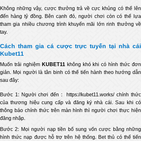
Không những vậy, cược thưởng trả về cực khủng có thể lên
đến hàng tỷ đồng. Bên cạnh đó, người chơi còn có thể lựa
tham gia nhiều chương trình khuyến mãi lớn rinh thưởng về
tay.
Cách tham gia cá cược trực tuyến tại nhà cái
Kubet11
Muốn trải nghiệm
KUBET11
không khó khi có hình thức đơ
giản. Mọi người là tân binh có thể tiến hành theo hướng dẫn
sau đây:
Bước 1: Người chơi đến
:
https://kubet11.works/ chính thứ
của thương hiệu cung cấp và đăng ký nhà cái. Sau khi có
thông báo chính thức trên màn hình thì người chơi thực hiện
đăng nhập.
Bước 2: Mọi người nạp tiền bổ sung vốn cược bằng những
hình thức nạp được hỗ trợ trên hệ thống. Bet thủ có thể tiến