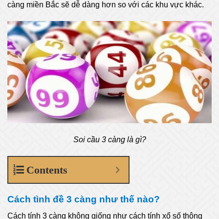
càng miền Bắc sẽ dễ dàng hơn so với các khu vực khác.
Soi cầu 3 càng là gì?
Contents
Cách tình đề 3 càng như thế nào?
Cách tính 3 càng không giống như cách tính xổ số thông