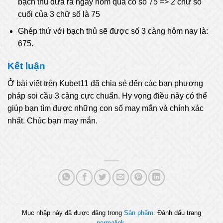
bạch thủ đưa ra ngày hôm qua có số 75 => 2 chữ số
cuối của 3 chữ số là 75
Ghép thứ với bạch thủ sẽ được số 3 càng hôm nay là:
675.
Kết luận
Ở bài viết trên Kubet11 đã chia sẻ đến các bạn phương
pháp soi cầu 3 càng cực chuẩn. Hy vọng điều này có thể
giúp bạn tìm được những con số may mắn và chính xác
nhất. Chúc bạn may mắn.
Mục nhập này đã được đăng trong
Sản phẩm
. Đánh dấu trang
permalink
.