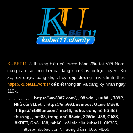
KUBET11
là thương hiệu cá cược hàng đầu tại Việt Nam,
cung cấp các trò chơi đa dạng như Casino trực tuyến, Xổ
số, cá cược bóng đá,...Truy cập đường link chính thức
https://kubet11.works/
để biết thông tin và đăng ký nhận ngay
110k.
, , , , , , , , , , https://ww8887.com/,
, 98 win, ,
uu88
,,,
789P
,
Nhà cái 8kbet
, ,
https://mb66.business
,
Game MB66
,
https://mb66an.com/
, mb66, nohu. com, nổ hũ đổi
thưởng, , bet88, trang chủ 98win, 32Win, J88,
Gk88
,
8KBET, Go8,
J88
,
mb66
,
đối tác của kubet11:
OK365
,
https://mb66ac.com/
,
hướng dẫn mb66
,
MB66
,