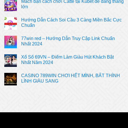
Mách bạn cách chơi Catte tại Kubet dễ dàng thắng
lớn
Hướng Dẫn Cách Soi Cầu 3 Càng Miền Bắc Cực
Chuẩn
77win red – Hướng Dẫn Truy Cập Link Chuẩn
Nhất 2024
Xổ Số 69VN – Điểm Làm Giàu Hút Khách Bật
Nhất Năm 2024
CASINO 789WIN CHƠI HẾT MÌNH, BẤT THÌNH
LÌNH GIÀU SANG