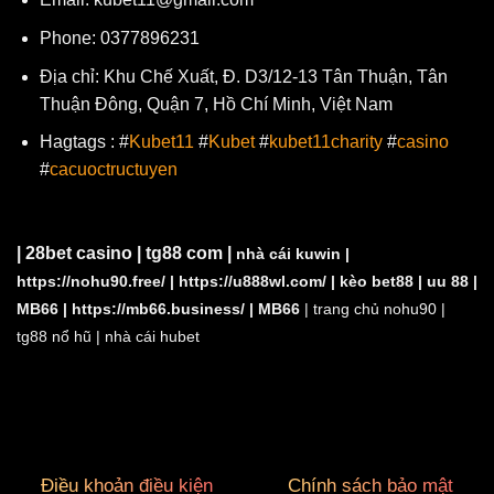
Phone: 0377896231
Địa chỉ: Khu Chế Xuất, Đ. D3/12-13 Tân Thuận, Tân
Thuận Đông, Quận 7, Hồ Chí Minh, Việt Nam
Hagtags : #
Kubet11
#
Kubet
#
kubet11charity
#
casino
#
cacuoctructuyen
|
28bet casino
|
tg88 com
|
nhà cái kuwin
|
https://nohu90.free/
|
https://u888wl.com/
| kèo bet88 |
uu 88
|
MB66
|
https://mb66.business/
|
MB66
|
trang chủ nohu90
|
tg88 nổ hũ
|
nhà cái hubet
|
nohu
|
go99
|
789k
|
đăng ký 789win
|
Điều khoản điều kiện
Chính sách bảo mật