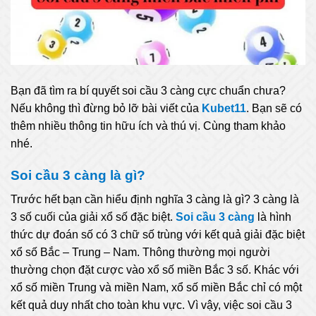
Bạn đã tìm ra bí quyết soi cầu 3 càng cực chuẩn chưa?
Nếu không thì đừng bỏ lỡ bài viết của
Kubet11
. Bạn sẽ có
thêm nhiều thông tin hữu ích và thú vị. Cùng tham khảo
nhé.
Soi cầu 3 càng là gì?
Trước hết bạn cần hiểu định nghĩa 3 càng là gì? 3 càng là
3 số cuối của giải xổ số đặc biệt.
Soi cầu 3 càng
là hình
thức dự đoán số có 3 chữ số trùng với kết quả giải đặc biệt
xổ số Bắc – Trung – Nam. Thông thường mọi người
thường chọn đặt cược vào xổ số miền Bắc 3 số. Khác với
xổ số miền Trung và miền Nam, xổ số miền Bắc chỉ có một
kết quả duy nhất cho toàn khu vực. Vì vậy, việc soi cầu 3