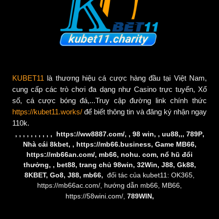
KUBET11
là thương hiệu cá cược hàng đầu tại Việt Nam,
cung cấp các trò chơi đa dạng như Casino trực tuyến, Xổ
số, cá cược bóng đá,...Truy cập đường link chính thức
https://kubet11.works/
để biết thông tin và đăng ký nhận ngay
110k.
, , , , , , , , , , https://ww8887.com/,
, 98 win, ,
uu88
,,,
789P
,
Nhà cái 8kbet
, ,
https://mb66.business
,
Game MB66
,
https://mb66an.com/
, mb66, nohu. com, nổ hũ đổi
thưởng, , bet88, trang chủ 98win, 32Win, J88,
Gk88
,
8KBET, Go8,
J88
,
mb66
,
đối tác của kubet11:
OK365
,
https://mb66ac.com/
,
hướng dẫn mb66
,
MB66
,
789WIN,
https://58wini.com/,