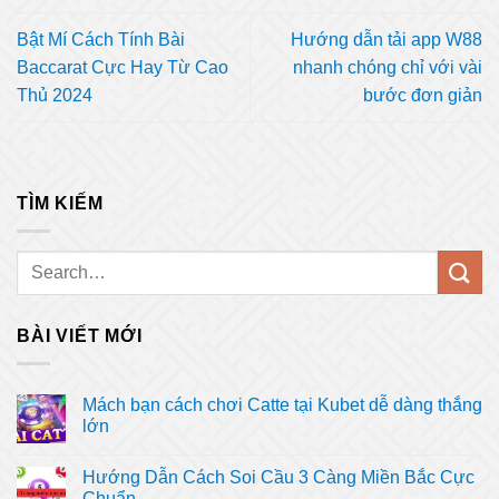
Bật Mí Cách Tính Bài
Hướng dẫn tải app W88
Baccarat Cực Hay Từ Cao
nhanh chóng chỉ với vài
Thủ 2024
bước đơn giản
TÌM KIẾM
BÀI VIẾT MỚI
Mách bạn cách chơi Catte tại Kubet dễ dàng thắng
lớn
Hướng Dẫn Cách Soi Cầu 3 Càng Miền Bắc Cực
Chuẩn