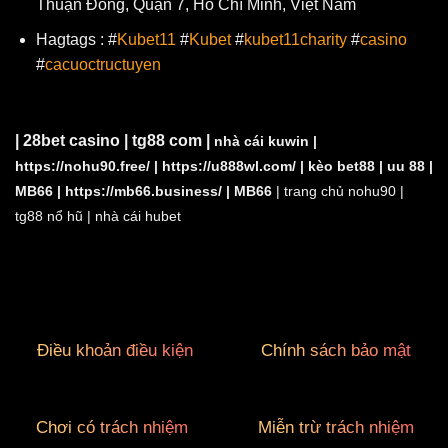
Thuận Đông, Quận 7, Hồ Chí Minh, Việt Nam
Hagtags : #
Kubet11
#
Kubet
#
kubet11charity
#
casino
#
cacuoctructuyen
|
28bet casino
|
tg88 com
|
nhà cái kuwin
|
https://nohu90.free/
|
https://u888wl.com/
| kèo bet88 |
uu 88
|
MB66
|
https://mb66.business/
|
MB66
|
trang chủ nohu90
|
tg88 nổ hũ
|
nhà cái hubet
|
nohu
|
go99
|
789k
|
đăng ký 789win
|
Điều khoản điều kiện
Chính sách bảo mật
Chơi có trách nhiệm
Miễn trừ trách nhiệm