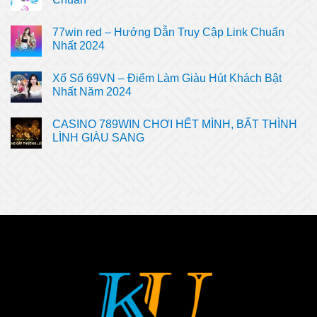
77win red – Hướng Dẫn Truy Cập Link Chuẩn
Nhất 2024
Xổ Số 69VN – Điểm Làm Giàu Hút Khách Bật
Nhất Năm 2024
CASINO 789WIN CHƠI HẾT MÌNH, BẤT THÌNH
LÌNH GIÀU SANG