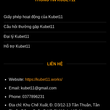
Giấy phép hoạt động của Kubet11
Câu hỏi thường gặp Kubet11
Đại lý Kubet11
Hỗ trợ Kubet11
LIÊN HỆ
Website:
https://kubet11.works/
Email:
kubet11@gmail.com
Phone: 0377896231
Địa chỉ: Khu Chế Xuất, Đ. D3/12-13 Tân Thuận, Tân