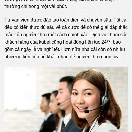
thường chỉ trong một vài phút.
Tư vấn viên được đào tạo toàn diện và chuyên sâu. Tất cả
đều có kiến thức đủ sâu về cá cược để có thể giải đáp thắc
mắc của người chơi một cách chính xác. Dịch vụ chăm sóc
khách hàng của kubet cũng hoạt động liên tục 24/7, bao
gồm cả ngày lễ và nghỉ tết. Hơn nữa nhà cái còn có nhiều
phương tiện liên hệ khác nhau để người chơi chọn lựa.