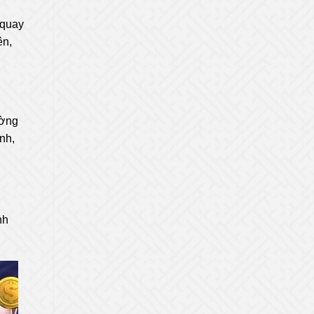
 quay
ên,
ường
nh,
nh