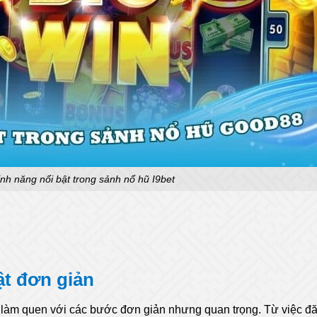
nh năng nổi bật trong sảnh nổ hũ I9bet
ật đơn giản
ần làm quen với các bước đơn giản nhưng quan trọng. Từ việc đ