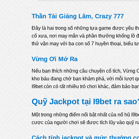
Thần Tài Giáng Lâm, Crazy 777
Đây là hai trong số những tựa game được yêu thí
cổ xưa, nơi may mắn và phần thưởng khổng lồ đa
thử vận may với ba con số 7 huyền thoại, biểu t
Vừng Ơi Mở Ra
Nếu bạn thích những câu chuyện cổ tích, Vừng 
kho báu đang chờ bạn khám phá, với mỗi lượt q
I9bet còn có rất nhiều trò chơi khác, đảm bảo bạ
Quỹ Jackpot tại I9bet ra sao
Một trong những điểm nổi bật nhất của nổ hũ I9be
cược của người chơi sẽ được tích lũy vào quỹ n
Cách tính jackpot và mức thưởng c