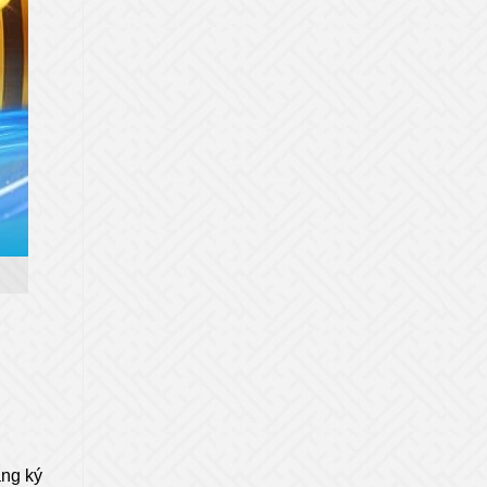
ăng ký