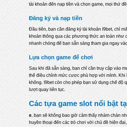
tài khoản đến nạp tiền và chọn game, mọi thứ đề
Đăng ký và nạp tiền
Đầu tiên, bạn cần đăng ký tài khoản I9bet, chỉ mất
khoản thông qua các phương thức an toàn như chu
nhanh chóng để bạn sẵn sàng tham gia ngay vào 
Lựa chọn game để chơi
Sau khi đã sẵn sàng, bạn chỉ cần truy cập vào m
thể điều chỉnh mức cược phù hợp với mình. Khi b
không. I9bet còn cho phép bạn sử dụng chế độ q
lượt quay liên tục.
Các tựa game slot nổi bật tạ
e
, bạn sẽ không bao giờ cảm thấy nhàm chán n
huyền thoại đến các trò chơi với chủ đề hiện đại