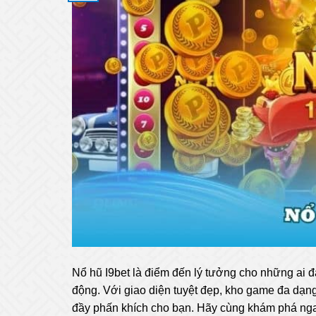
Nổ hũ I9bet là điểm đến lý tưởng cho những ai 
động. Với giao diện tuyệt đẹp, kho game đa dạng 
đầy phấn khích cho bạn. Hãy cùng khám phá ngay