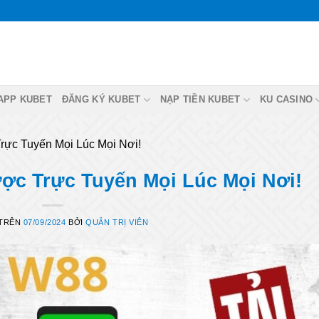
 APP KUBET
ĐĂNG KÝ KUBET
NẠP TIỀN KUBET
KU CASINO
rực Tuyến Mọi Lúc Mọi Nơi!
ợc Trực Tuyến Mọi Lúc Mọi Nơi!
 TRÊN
07/09/2024
BỞI
QUẢN TRỊ VIÊN