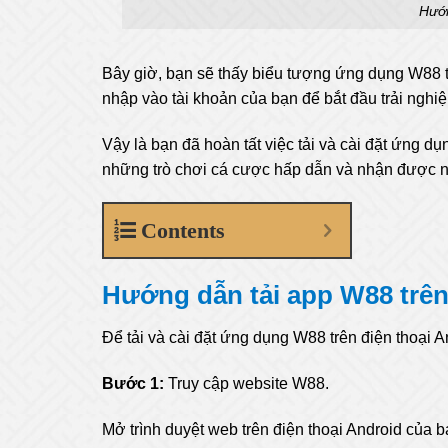
Hướn
Bây giờ, bạn sẽ thấy biểu tượng ứng dụng W88 
nhập vào tài khoản của bạn để bắt đầu trải nghi
Vậy là bạn đã hoàn tất việc tải và cài đặt ứng d
những trò chơi cá cược hấp dẫn và nhận được nh
Contents
Hướng dẫn tải app W88 trên
Để tải và cài đặt ứng dụng W88 trên điện thoại 
Bước 1:
Truy cập website W88.
Mở trình duyệt web trên điện thoại Android của b