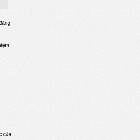
 đăng
ghiệm
ức của