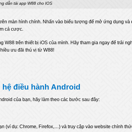
g dẫn tải app W88 cho IOS
trên màn hình chính. Nhấn vào biểu tượng để mở ứng dụng và
ệm cá cược.
ụng W88 trên thiết bị iOS của mình. Hãy tham gia ngay để trải n
iều ưu đãi thú vị từ W88!
 hệ điều hành Android
Android của bạn, hãy làm theo các bước sau đây:
ạn (ví dụ: Chrome, Firefox,…) và truy cập vào website chính th