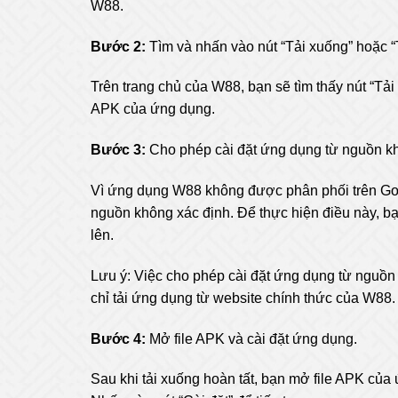
W88.
Bước 2:
Tìm và nhấn vào nút “Tải xuống” hoặc “
Trên trang chủ của W88, bạn sẽ tìm thấy nút “Tải
APK của ứng dụng.
Bước 3:
Cho phép cài đặt ứng dụng từ nguồn kh
Vì ứng dụng W88 không được phân phối trên Goog
nguồn không xác định. Để thực hiện điều này, b
lên.
Lưu ý: Việc cho phép cài đặt ứng dụng từ nguồn 
chỉ tải ứng dụng từ website chính thức của W88.
Bước 4:
Mở file APK và cài đặt ứng dụng.
Sau khi tải xuống hoàn tất, bạn mở file APK của