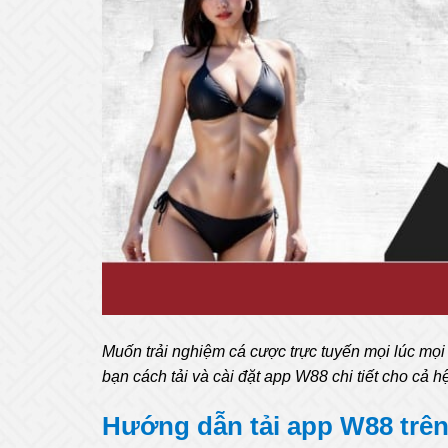
Muốn trải nghiệm cá cược trực tuyến mọi lúc mọi
bạn cách tải và cài đặt app W88 chi tiết cho cả 
Hướng dẫn tải app W88 trên