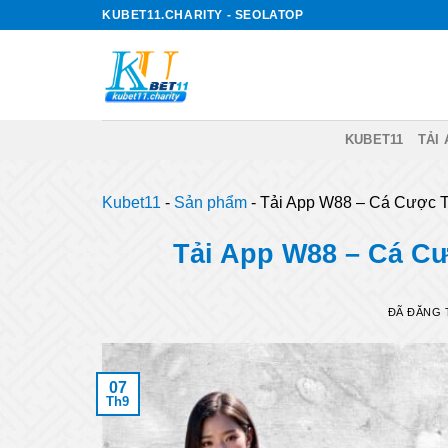
Chuyển
KUBET11.CHARITY - SEOLATOP
đến
nội
dung
KUBET11
TẢI
Kubet11
-
Sản phẩm
-
Tải App W88 – Cá Cược T
Tải App W88 – Cá Cư
ĐÃ ĐĂNG
07
Th9